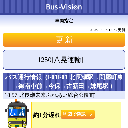
車両指定
2026/08/06 18:57
更新
1250
[
八晃運輸
]
バス運行情報（
F01F01 北長瀬駅→問屋町東
→御南小前→今保→古新田→妹尾駅
）
18:57
北長瀬未来ふれあい総合公園前
約1分遅れ
地図で確認