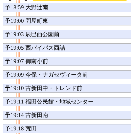
予18:59
大野辻南
予19:00
問屋町東
予19:03
辰巳西公園前
予19:05
西バイパス西詰
予19:07
御南小前
予19:09
今保・ナガセヴィータ前
予19:10
古新田中・トレンド前
予19:11
福田公民館・地域センター
予19:14
古新田南
予19:18
荒田