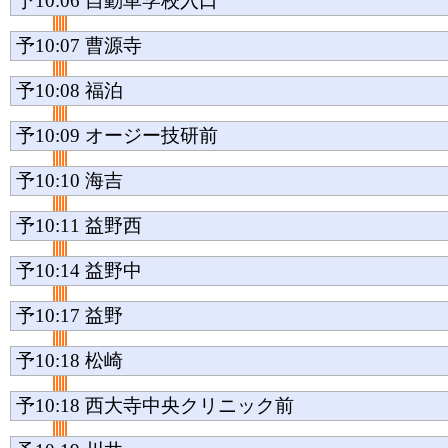
予10:06
自動車学校入口
予10:07
曹源寺
予10:08
福泊
予10:09
オージー技研前
予10:10
海吉
予10:11
益野西
予10:14
益野中
予10:17
益野
予10:18
松崎
予10:18
西大寺中央クリニック前