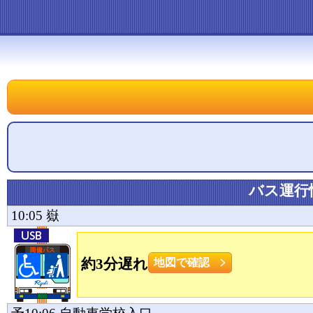
バス運行
10:05
嶽
約3分遅れ
地図で確認