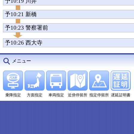
予10:19
川井
予10:21
新橋
予10:23
警察署前
予10:26
西大寺
メニュー
乗降指定
方面指定
車両指定
近傍停留所
指定停留所
遅延証明書