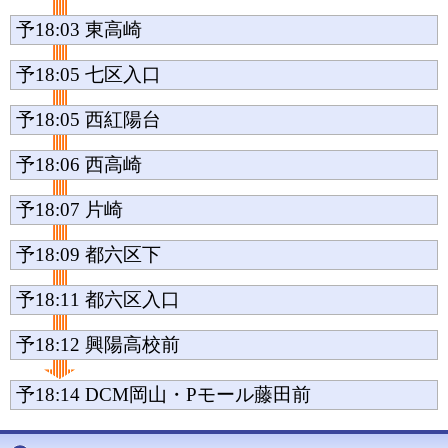
予18:03
東高崎
予18:05
七区入口
予18:05
西紅陽台
予18:06
西高崎
予18:07
片崎
予18:09
都六区下
予18:11
都六区入口
予18:12
興陽高校前
予18:14
DCM岡山・Pモール藤田前