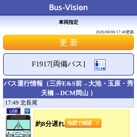
車両指定
2026/08/06 17:49
更新
F1917
[
両備バス
]
バス運行情報（
三井E&S前→大池・玉原・秀
天橋→DCM岡山
）
17:49
北長尾
約8分遅れ
地図で確認