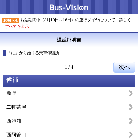
お盆期間中（8月10日～16日）の運行ダイヤについて、詳しく
お知らせ
[すべてを表示]
遅延証明書
「に」から始まる乗車停留所
1
/
4
候補
新野
二軒茶屋
西飽浦
西阿曽口