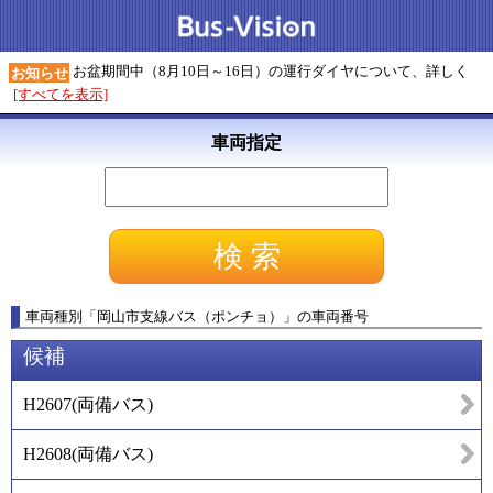
お盆期間中（8月10日～16日）の運行ダイヤについて、詳しく
お知らせ
[すべてを表示]
車両指定
車両種別
「
岡山市支線バス（ポンチョ）
」
の車両番号
候補
H2607
(
両備バス
)
H2608
(
両備バス
)