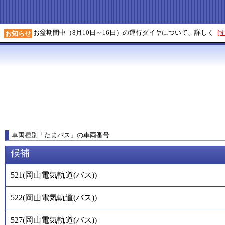
お盆期間中（8月10日～16日）の運行ダイヤについて、詳しく
[
お知らせ
車両種別
「
たまバス
」
の車両番号
候補
521
(
岡山電気軌道(バス)
)
522
(
岡山電気軌道(バス)
)
527
(
岡山電気軌道(バス)
)