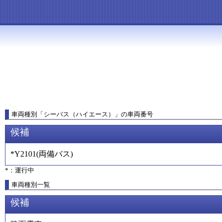
車両種別
「
シーバス（ハイエース）
」
の車両番号
候補
*Y2101
(
両備バス
)
*：運行中
車両種別一覧
候補