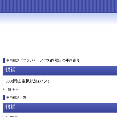
車両種別
「
ファジアーノバス(岡電)
」
の車両番号
候補
503
(
岡山電気軌道(バス)
)
*：運行中
車両種別一覧
候補