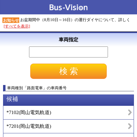
お盆期間中（8月10日～16日）の運行ダイヤについて、詳しく
お知らせ
[すべてを表示]
車両指定
車両種別
「
路面電車
」
の車両番号
候補
*7102
(
岡山電気軌道
)
*7201
(
岡山電気軌道
)