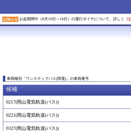
お盆期間中（8月10日～16日）の運行ダイヤについて、詳しく
[
お知らせ
車両種別
「
ワンステップバス(岡電)
」
の車両番号
候補
0217
(
岡山電気軌道(バス)
)
0221
(
岡山電気軌道(バス)
)
0327
(
岡山電気軌道(バス)
)