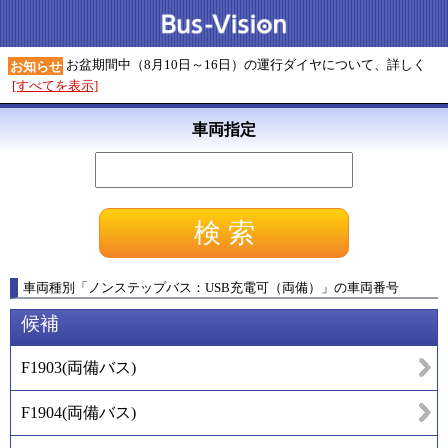
お盆期間中（8月10日～16日）の運行ダイヤについて、詳しく
お知らせ
[すべてを表示]
車両指定
車両種別
「
ノンステップバス：USB充電可（両備）
」
の車両番号
候補
F1903
(
両備バス
)
F1904
(
両備バス
)