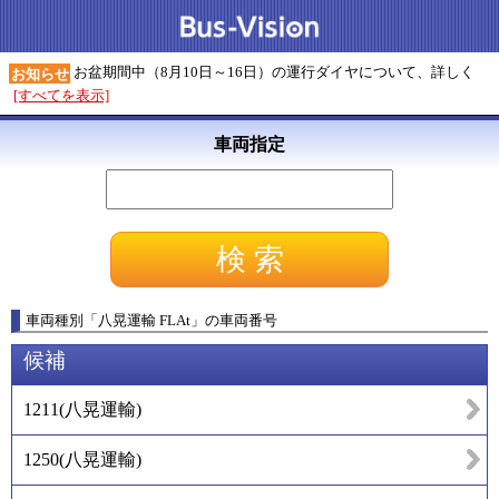
お盆期間中（8月10日～16日）の運行ダイヤについて、詳しく
お知らせ
[すべてを表示]
車両指定
車両種別
「
八晃運輸 FLAt
」
の車両番号
候補
1211
(
八晃運輸
)
1250
(
八晃運輸
)