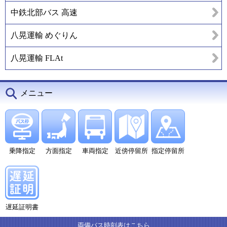
中鉄北部バス 高速
八晃運輸 めぐりん
八晃運輸 FLAt
メニュー
乗降指定
方面指定
車両指定
近傍停留所
指定停留所
遅延証明書
両備バス時刻表はこちら