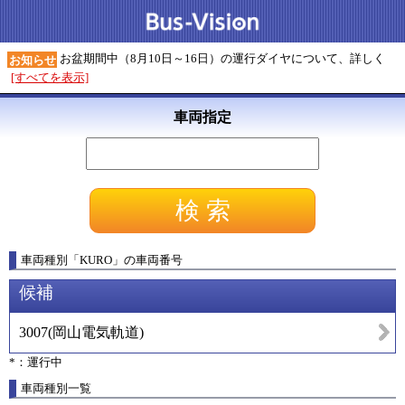
お盆期間中（8月10日～16日）の運行ダイヤについて、詳しく
お知らせ
[すべてを表示]
車両指定
車両種別
「
KURO
」
の車両番号
候補
3007
(
岡山電気軌道
)
*：運行中
車両種別一覧