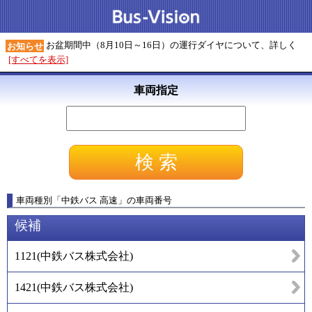
お盆期間中（8月10日～16日）の運行ダイヤについて、詳しく
お知らせ
[すべてを表示]
車両指定
車両種別
「
中鉄バス 高速
」
の車両番号
候補
1121
(
中鉄バス株式会社
)
1421
(
中鉄バス株式会社
)