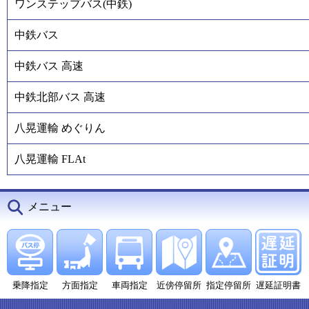
ワンステップバス(中鉄)
中鉄バス
中鉄バス 高速
中鉄北部バス 高速
八晃運輸 めぐりん
八晃運輸 FLAt
メニュー
乗降指定
方面指定
車両指定
近傍停留所
指定停留所
遅延証明書