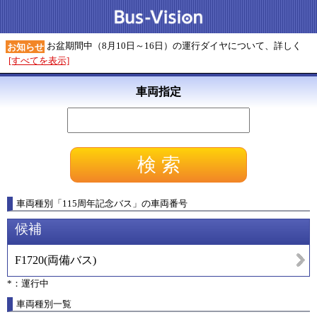
お盆期間中（8月10日～16日）の運行ダイヤについて、詳しく
お知らせ
[すべてを表示]
車両指定
車両種別
「
115周年記念バス
」
の車両番号
候補
F1720
(
両備バス
)
*：運行中
車両種別一覧