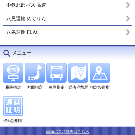
中鉄北部バス 高速
八晃運輸 めぐりん
八晃運輸 FLAt
メニュー
乗降指定
方面指定
車両指定
近傍停留所
指定停留所
遅延証明書
両備バス時刻表はこちら