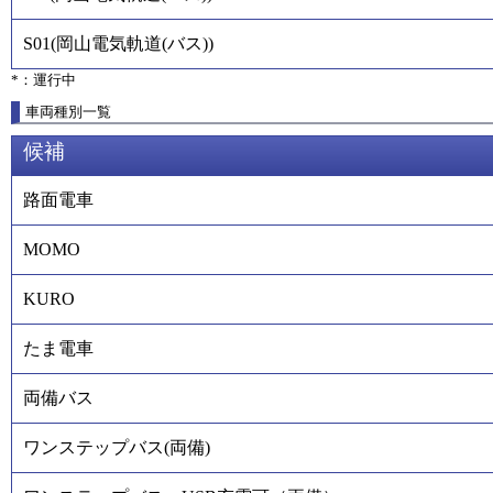
S01
(
岡山電気軌道(バス)
)
*：運行中
車両種別一覧
候補
路面電車
MOMO
KURO
たま電車
両備バス
ワンステップバス(両備)