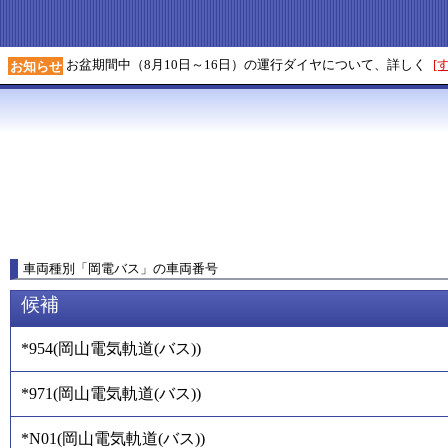
お盆期間中（8月10日～16日）の運行ダイヤについて、詳しく
[
お知らせ
車両種別
「
岡電バス
」
の車両番号
候補
*954
(
岡山電気軌道(バス)
)
*971
(
岡山電気軌道(バス)
)
*N01
(
岡山電気軌道(バス)
)