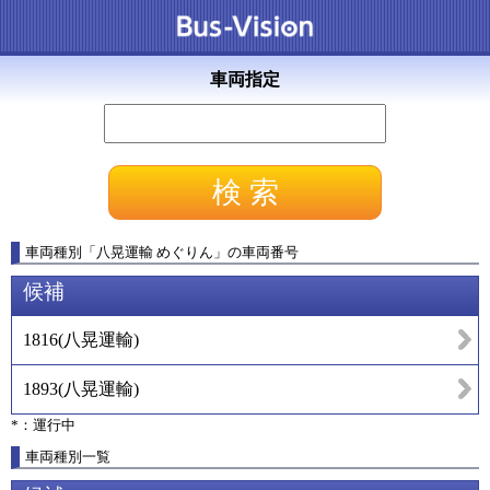
車両指定
車両種別
「
八晃運輸 めぐりん
」
の車両番号
候補
1816
(
八晃運輸
)
1893
(
八晃運輸
)
*：運行中
車両種別一覧