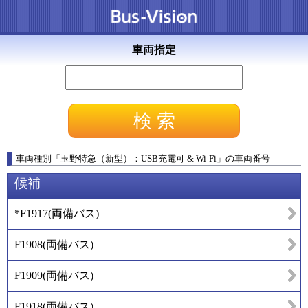
車両指定
車両種別
「
玉野特急（新型）：USB充電可 & Wi-Fi
」
の車両番号
候補
*F1917
(
両備バス
)
F1908
(
両備バス
)
F1909
(
両備バス
)
F1918
(
両備バス
)