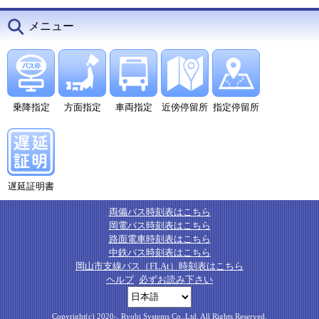
メニュー
乗降指定
方面指定
車両指定
近傍停留所
指定停留所
遅延証明書
両備バス時刻表はこちら
岡電バス時刻表はこちら
路面電車時刻表はこちら
中鉄バス時刻表はこちら
岡山市支線バス（FLAt）時刻表はこちら
ヘルプ
必ずお読み下さい
Copyright(c) 2020-, Ryobi Systems Co.,Ltd. All Rights Reserved.