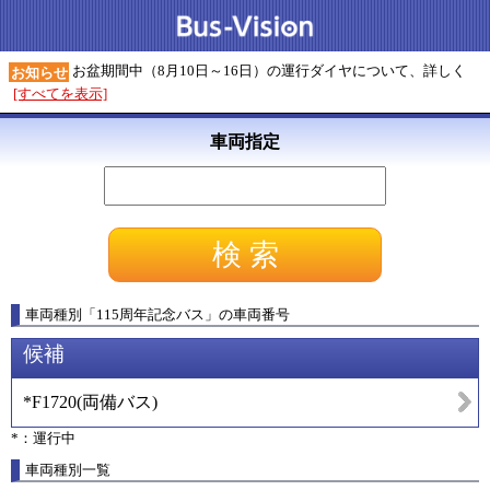
お盆期間中（8月10日～16日）の運行ダイヤについて、詳しく
お知らせ
[すべてを表示]
車両指定
車両種別
「
115周年記念バス
」
の車両番号
候補
*F1720
(
両備バス
)
*：運行中
車両種別一覧