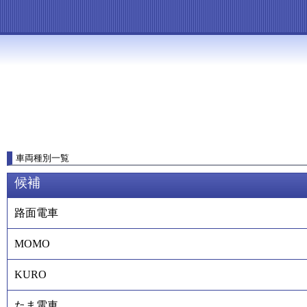
車両種別一覧
候補
路面電車
MOMO
KURO
たま電車