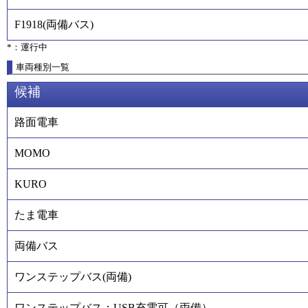
F1918
(
両備バス
)
*：運行中
車両種別一覧
候補
路面電車
MOMO
KURO
たま電車
両備バス
ワンステップバス(両備)
ワンステップバス：USB充電可（両備）