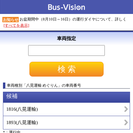
お盆期間中（8月10日～16日）の運行ダイヤについて、詳しく
お知らせ
[すべてを表示]
車両指定
車両種別
「
八晃運輸 めぐりん
」
の車両番号
候補
1816
(
八晃運輸
)
1893
(
八晃運輸
)
*：運行中