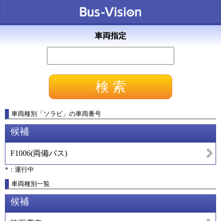
車両指定
車両種別
「
ソラビ
」
の車両番号
候補
F1006
(
両備バス
)
*：運行中
車両種別一覧
候補