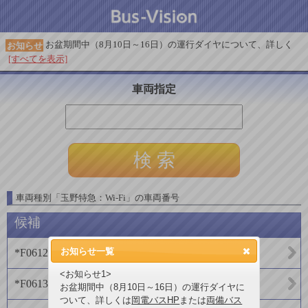
お盆期間中（8月10日～16日）の運行ダイヤについて、詳しく
お知らせ
[すべてを表示]
車両指定
車両種別
「
玉野特急：Wi-Fi
」
の車両番号
候補
お知らせ一覧
*F0612
(
両備バス
)
<お知らせ1>
*F0613
(
両備バス
)
お盆期間中（8月10日～16日）の運行ダイヤに
ついて、詳しくは
岡電バスHP
または
両備バス