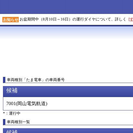
お盆期間中（8月10日～16日）の運行ダイヤについて、詳しく
[
お知らせ
車両種別
「
たま電車
」
の車両番号
候補
7001
(
岡山電気軌道
)
*：運行中
車両種別一覧
候補