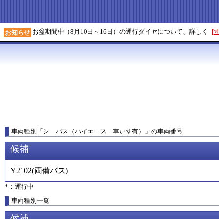
お盆期間中（8月10日～16日）の運行ダイヤについて、詳しく
[
お知らせ
車両種別
「
シーバス（ハイエース 車いす有）
」
の車両番号
候補
Y2102
(
両備バス
)
*：運行中
車両種別一覧
候補