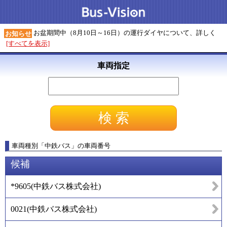
お盆期間中（8月10日～16日）の運行ダイヤについて、詳しく
お知らせ
[すべてを表示]
車両指定
車両種別
「
中鉄バス
」
の車両番号
候補
*9605
(
中鉄バス株式会社
)
0021
(
中鉄バス株式会社
)