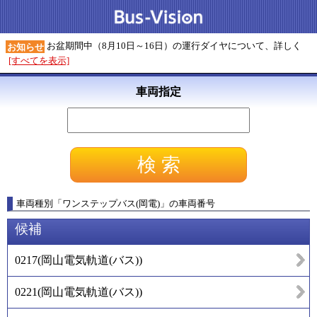
お盆期間中（8月10日～16日）の運行ダイヤについて、詳しく
お知らせ
[すべてを表示]
車両指定
車両種別
「
ワンステップバス(岡電)
」
の車両番号
候補
0217
(
岡山電気軌道(バス)
)
0221
(
岡山電気軌道(バス)
)