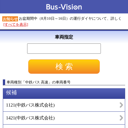
お盆期間中（8月10日～16日）の運行ダイヤについて、詳しく
お知らせ
[すべてを表示]
車両指定
車両種別
「
中鉄バス 高速
」
の車両番号
候補
1121
(
中鉄バス株式会社
)
1421
(
中鉄バス株式会社
)