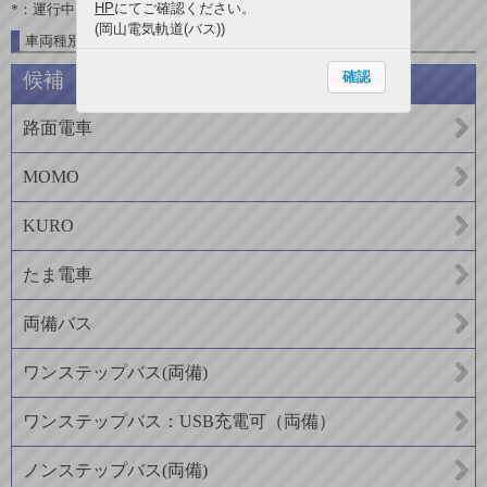
HP
にてご確認ください。
*：運行中
(岡山電気軌道(バス))
車両種別一覧
確認
候補
路面電車
MOMO
KURO
たま電車
両備バス
ワンステップバス(両備)
ワンステップバス：USB充電可（両備）
ノンステップバス(両備)