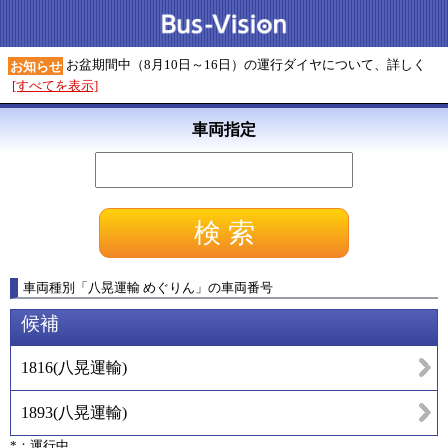
お盆期間中（8月10日～16日）の運行ダイヤについて、詳しく
お知らせ
[すべてを表示]
車両指定
車両種別
「
八晃運輸 めぐりん
」
の車両番号
候補
1816
(
八晃運輸
)
1893
(
八晃運輸
)
*：運行中