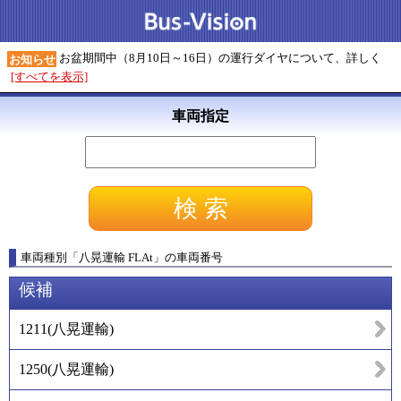
お盆期間中（8月10日～16日）の運行ダイヤについて、詳しく
お知らせ
[すべてを表示]
車両指定
車両種別
「
八晃運輸 FLAt
」
の車両番号
候補
1211
(
八晃運輸
)
1250
(
八晃運輸
)