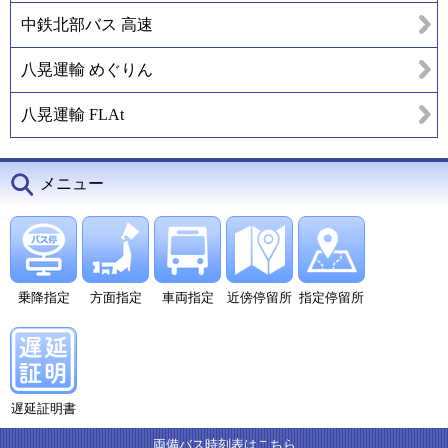
中鉄北部バス 高速
八晃運輸 めぐりん
八晃運輸 FLAt
メニュー
乗降指定
方面指定
車両指定
近傍停留所
指定停留所
遅延証明書
両備バス時刻表はこちら