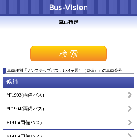
車両指定
車両種別
「
ノンステップバス：USB充電可（両備）
」
の車両番号
候補
*F1903
(
両備バス
)
*F1904
(
両備バス
)
F1915
(
両備バス
)
F1916
(
両備バス
)