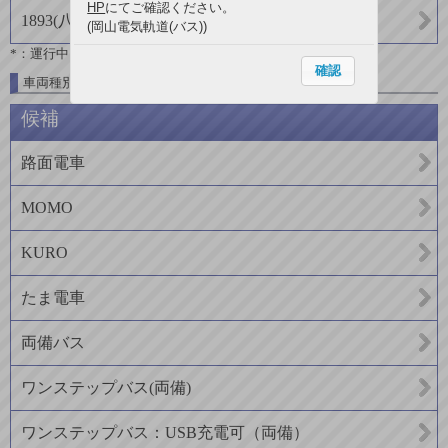
HP
にてご確認ください。
1893
(
八晃運輸
)
(岡山電気軌道(バス))
*：運行中
確認
車両種別一覧
候補
路面電車
MOMO
KURO
たま電車
両備バス
ワンステップバス(両備)
ワンステップバス：USB充電可（両備）