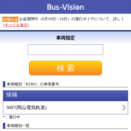
お盆期間中（8月10日～16日）の運行ダイヤについて、詳しく
お知らせ
[すべてを表示]
車両指定
車両種別
「
KURO
」
の車両番号
候補
3007
(
岡山電気軌道
)
*：運行中
車両種別一覧