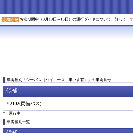
お盆期間中（8月10日～16日）の運行ダイヤについて、詳しく
[
お知らせ
車両種別
「
シーバス（ハイエース 車いす有）
」
の車両番号
候補
Y2102
(
両備バス
)
*：運行中
車両種別一覧
候補