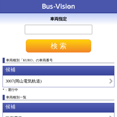
車両指定
車両種別
「
KURO
」
の車両番号
候補
3007
(
岡山電気軌道
)
*：運行中
車両種別一覧
候補