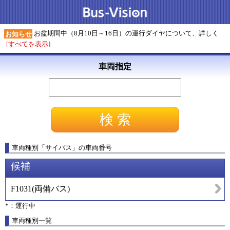
お盆期間中（8月10日～16日）の運行ダイヤについて、詳しく
お知らせ
[すべてを表示]
車両指定
車両種別
「
サイバス
」
の車両番号
候補
F1031
(
両備バス
)
*：運行中
車両種別一覧