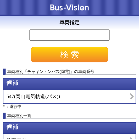
車両指定
車両種別
「
チャギントンバス(岡電)
」
の車両番号
候補
547
(
岡山電気軌道(バス)
)
*：運行中
車両種別一覧
候補