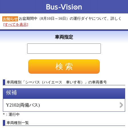
お盆期間中（8月10日～16日）の運行ダイヤについて、詳しく
お知らせ
[すべてを表示]
車両指定
車両種別
「
シーバス（ハイエース 車いす有）
」
の車両番号
候補
Y2102
(
両備バス
)
*：運行中
車両種別一覧