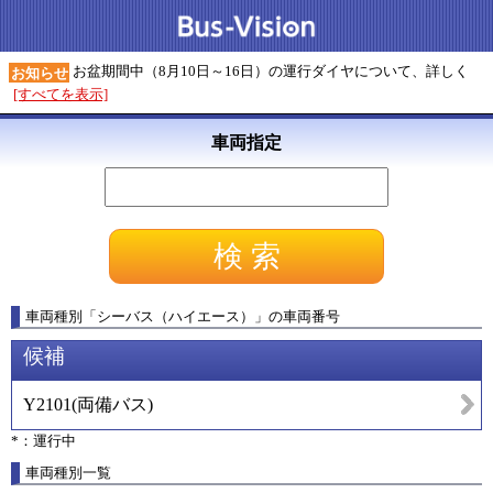
お盆期間中（8月10日～16日）の運行ダイヤについて、詳しく
お知らせ
[すべてを表示]
車両指定
車両種別
「
シーバス（ハイエース）
」
の車両番号
候補
Y2101
(
両備バス
)
*：運行中
車両種別一覧