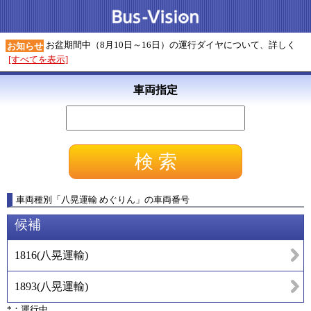
お盆期間中（8月10日～16日）の運行ダイヤについて、詳しく
お知らせ
[すべてを表示]
車両指定
車両種別
「
八晃運輸 めぐりん
」
の車両番号
候補
1816
(
八晃運輸
)
1893
(
八晃運輸
)
*：運行中