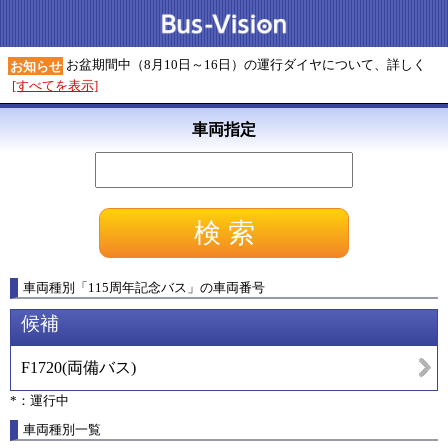
お盆期間中（8月10日～16日）の運行ダイヤについて、詳しく
お知らせ
[すべてを表示]
車両指定
車両種別
「
115周年記念バス
」
の車両番号
候補
F1720
(
両備バス
)
*：運行中
車両種別一覧