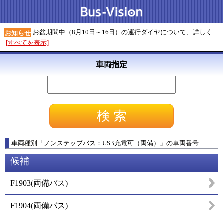
お盆期間中（8月10日～16日）の運行ダイヤについて、詳しく
お知らせ
[すべてを表示]
車両指定
車両種別
「
ノンステップバス：USB充電可（両備）
」
の車両番号
候補
F1903
(
両備バス
)
F1904
(
両備バス
)