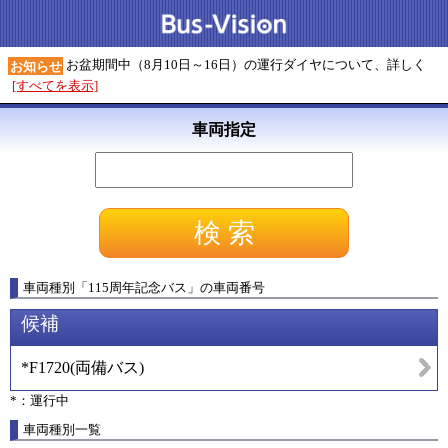
お盆期間中（8月10日～16日）の運行ダイヤについて、詳しく
お知らせ
[すべてを表示]
車両指定
車両種別
「
115周年記念バス
」
の車両番号
候補
*F1720
(
両備バス
)
*：運行中
車両種別一覧