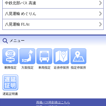
中鉄北部バス 高速
八晃運輸 めぐりん
八晃運輸 FLAt
メニュー
乗降指定
方面指定
車両指定
近傍停留所
指定停留所
遅延証明書
両備バス時刻表はこちら