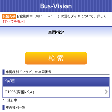
お盆期間中（8月10日～16日）の運行ダイヤについて、詳しく
お知らせ
[すべてを表示]
車両指定
車両種別
「
ソラビ
」
の車両番号
候補
F1006
(
両備バス
)
*：運行中
車両種別一覧