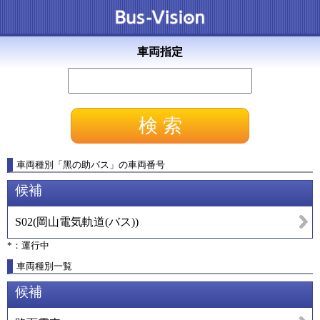
車両指定
車両種別
「
黑の助バス
」
の車両番号
候補
S02
(
岡山電気軌道(バス)
)
*：運行中
車両種別一覧
候補